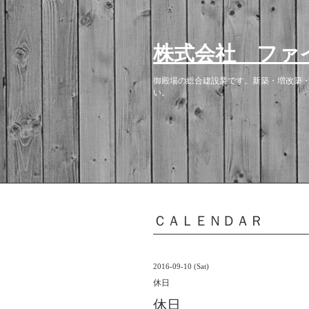
株式会社 ファ
御殿場の総合建設業です。新築・増改築
い。
ＣＡＬＥＮＤＡＲ
2016-09-10 (Sat)
休日
休日