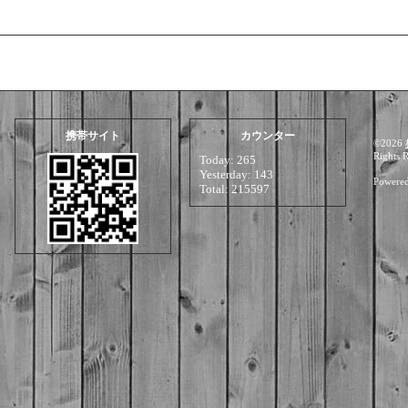
携帯サイト
カウンター
©2026
Rights 
Today:
265
Yesterday:
143
Powere
Total:
215597