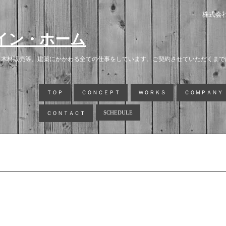
株式会
イン・ホーム
・木材販売等、建築にかかわる全ての仕事をしています。ご契約させていただくまで
ＴＯＰ
ＣＯＮＣＥＰＴ
ＷＯＲＫＳ
ＣＯＭＰＡＮＹ
SCHEDULE
ＣＯＮＴＡＣＴ