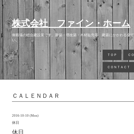
株式会社 ファイン・ホーム
御殿場の総合建設業です。新築・増改築・木材販売等、建築にかかわる全て
い。
ＴＯＰ
Ｃ
ＣＯＮＴＡＣＴ
ＣＡＬＥＮＤＡＲ
2016-10-10 (Mon)
休日
休日