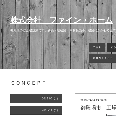
株式会社 ファイン・ホーム
御殿場の総合建設業です。新築・増改築・木材販売等、建築にかかわる全て
い。
ＴＯＰ
Ｃ
ＣＯＮＴＡＣＴ
ＣＯＮＣＥＰＴ
2019-03（1）
2019-03-04 13:36:00
御殿場市 工
2016-11（1）